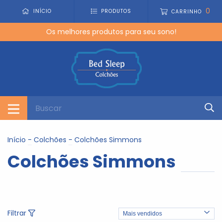
0
INÍCIO
PRODUTOS
CARRINHO
Os melhores produtos para seu sono!
Início
-
Colchões
-
Colchões Simmons
Colchões Simmons
Filtrar